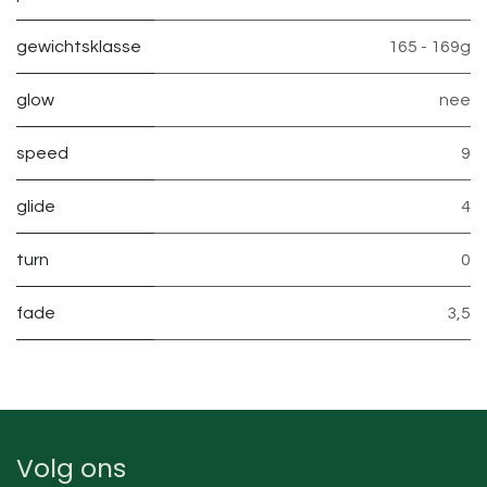
gewichtsklasse
165 - 169g
glow
nee
speed
9
glide
4
turn
0
fade
3,5
Volg ons