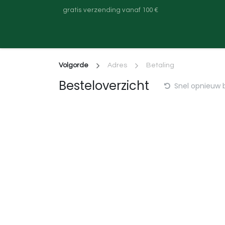
Overslaan naar inhoud
gratis verzending vanaf 100 €
Startpagina
Shop
Contact
Darttastic
Volgorde
Adres
Betaling
Besteloverzicht
Snel opnieuw 