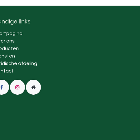
ndige links
artpagina
er ons
oducten
ensten
ridische afdeling
ntact