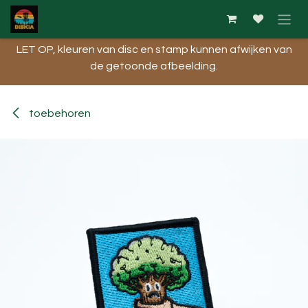
Overslaan naar inhoud
LET OP, kleuren van disc en stamp kunnen afwijken van
de getoonde afbeelding.​
toebehoren