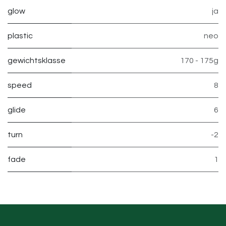
glow
ja
plastic
neo
gewichtsklasse
170 - 175g
speed
8
glide
6
turn
-2
fade
1