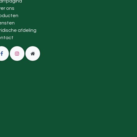
artpagina
er ons
oducten
ensten
ridische afdeling
ntact