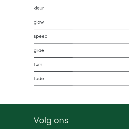
kleur
glow
speed
glide
turn
fade
Volg ons