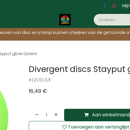
Mij
leuren van disc en stamp kunnen afwijken van de getoonde af
tayput glow Golem
Divergent discs Stayput
4 | 2 | 0 | 3,5
16,49
€
Aan winkelmand
Toevoegen aan verlanglijst