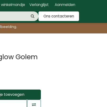
n winkelmandje
Verlanglijst
Aanmelden
Ons contacteren
beelding.​
 glow Golem
je toevoegen