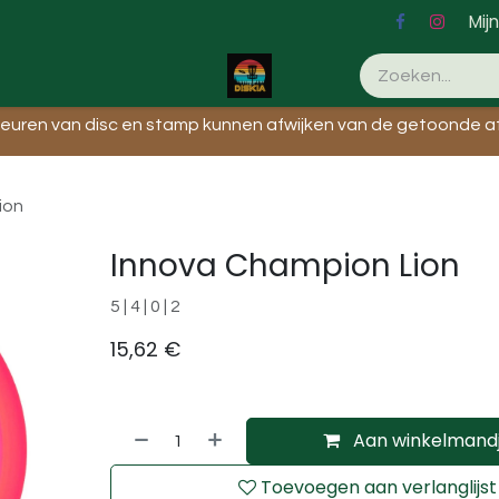
Mij
Evenementen
leuren van disc en stamp kunnen afwijken van de getoonde af
ion
Innova Champion Lion
5 | 4 | 0 | 2
15,62
€
Aan winkelmand
Toevoegen aan verlanglijst