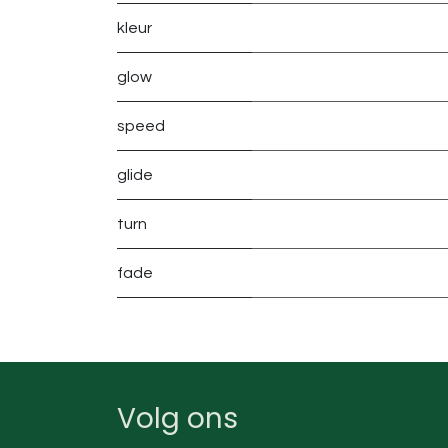
kleur
glow
speed
glide
turn
fade
Volg ons