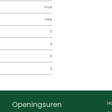
roze
nee
5
4
0
2
Openingsuren
Ha