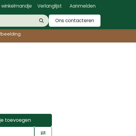
n winkelmandje
Verlanglijst
Aanmelden
Ons contacteren
beelding.​
je toevoegen