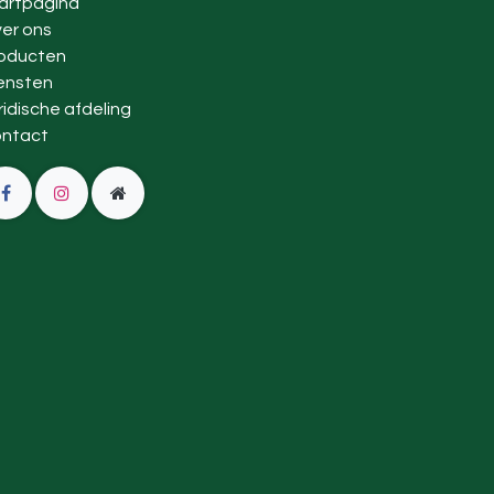
artpagina
er ons
oducten
ensten
ridische afdeling
ntact