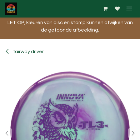
Overslaan naar inhoud
LET OP, kleuren van disc en stamp kunnen afwijken van
de getoonde afbeelding.​
fairway driver