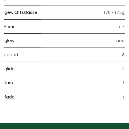
gewichtsklasse
170 - 175g
kleur
mix
glow
nee
speed
8
glide
4
turn
-1
fade
1