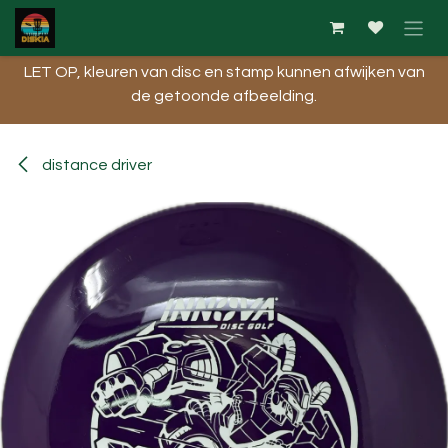
Overslaan naar inhoud
LET OP, kleuren van disc en stamp kunnen afwijken van
de getoonde afbeelding.​
distance driver