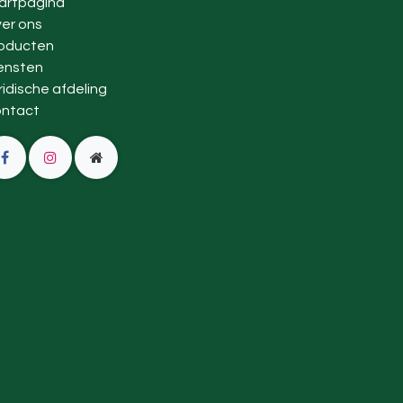
artpagina
er ons
oducten
ensten
ridische afdeling
ntact