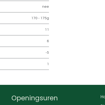
nee
170 - 175g
11
6
-5
1
Openingsuren
Ha