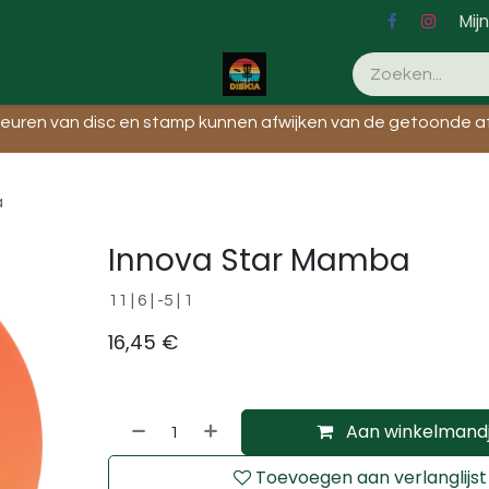
Mij
Evenementen
leuren van disc en stamp kunnen afwijken van de getoonde af
a
Innova Star Mamba
11 | 6 | -5 | 1
16,45
€
Aan winkelmand
Toevoegen aan verlanglijst