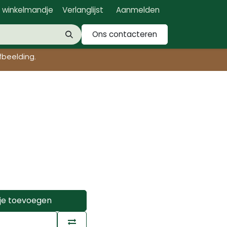
n winkelmandje
Verlanglijst
Aanmelden
Ons contacteren
beelding.​
je toevoegen