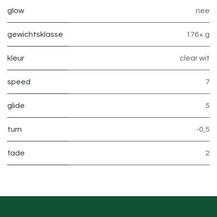
glow
nee
gewichtsklasse
176+ g
kleur
clear wit
speed
7
glide
5
turn
-0,5
fade
2