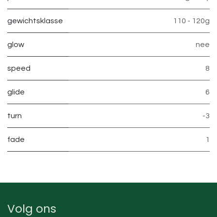
gewichtsklasse
110 - 120g
glow
nee
speed
8
glide
6
turn
-3
fade
1
Volg ons