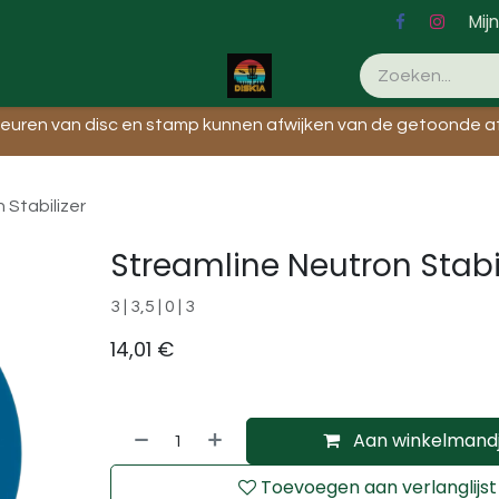
Mij
Evenementen
leuren van disc en stamp kunnen afwijken van de getoonde af
 Stabilizer
Streamline Neutron Stabil
3 | 3,5 | 0 | 3
14,01
€
Aan winkelmand
Toevoegen aan verlanglijst