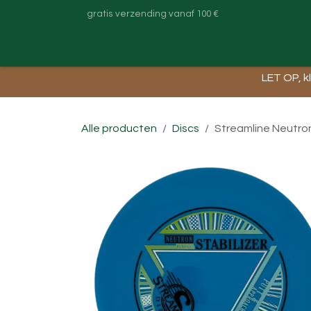
Overslaan naar inhoud
gratis verzending vanaf 100 €
Startpagina
Shop
Contact
Darttastic
LET OP, k
Alle producten
Discs
Streamline Neutron