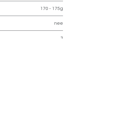
170 - 175g
nee
3
3,5
0
3
Openingsuren
Ha