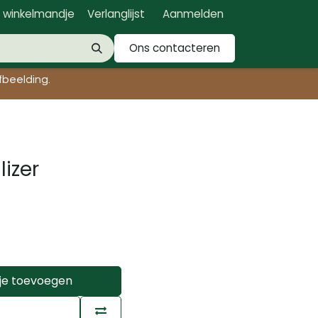
n winkelmandje
Verlanglijst
Aanmelden
Ons contacteren
beelding.​
izer
je toevoegen