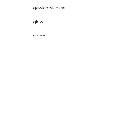
gewichtsklasse
glow
speed
glide
turn
fade
Volg ons