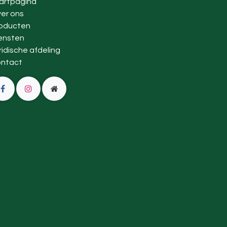
artpagina
er ons
oducten
ensten
ridische afdeling
ntact