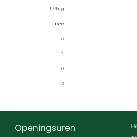
176+ g
nee
5
4
0
3
Openingsuren
Ha