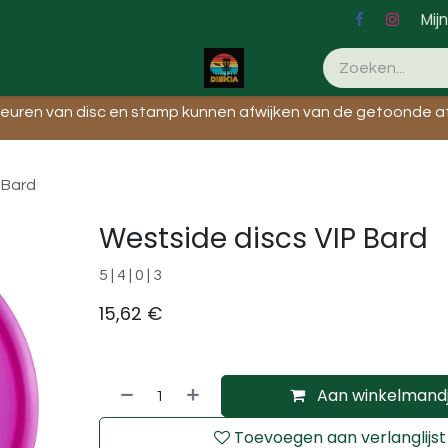
Mij
leuren van disc en stamp kunnen afwijken van de getoonde af
 Bard
Westside discs VIP Bard
5 | 4 | 0 | 3
15,62
€
Aan winkelmand
Toevoegen aan verlanglijst