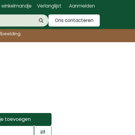
n winkelmandje
Verlanglijst
Aanmelden
Ons contacteren
beelding.​
je toevoegen