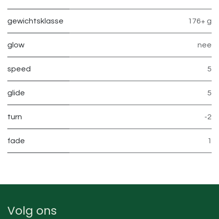
gewichtsklasse
176+ g
glow
nee
speed
5
glide
5
turn
-2
fade
1
Volg ons